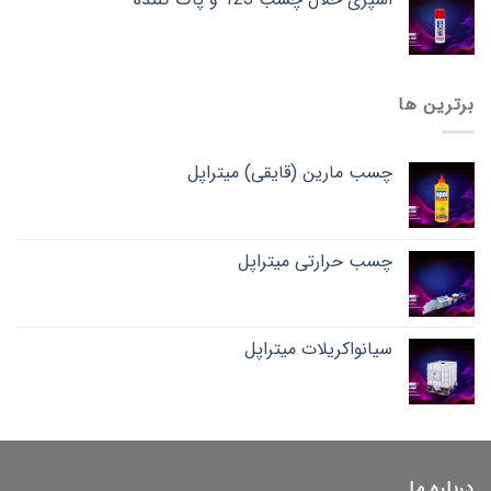
برترین ها
چسب مارین (قایقی) میتراپل
چسب حرارتی میتراپل
سیانواکریلات میتراپل
درباره ما