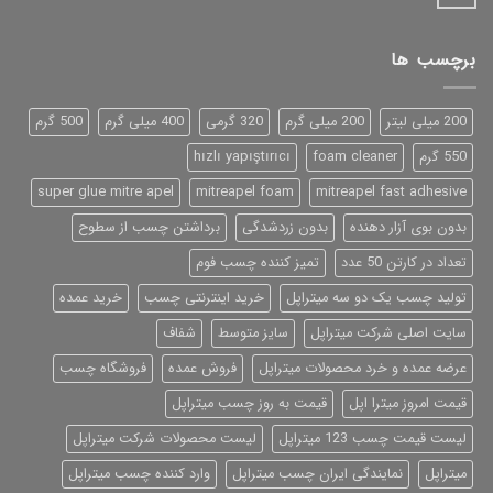
برچسب ها
200 میلی لیتر
200 میلی گرم
320 گرمی
400 میلی گرم
500 گرم
550 گرم
foam cleaner
hızlı yapıştırıcı
super glue mitre apel
mitreapel foam
mitreapel fast adhesive
بدون بوی آزار دهنده
بدون زردشدگی
برداشتن چسب از سطوح
تعداد در کارتن 50 عدد
تمیز کننده چسب فوم
تولید چسب یک دو سه میتراپل
خرید اینترنتی چسب
خرید عمده
سایت اصلی شرکت میتراپل
سایز متوسط
شفاف
عرضه عمده و خرد محصولات میتراپل
فروش عمده
فروشگاه چسب
قیمت امروز میترا اپل
قیمت به روز چسب میتراپل
لیست قیمت چسب 123 میتراپل
لیست محصولات شرکت میتراپل
میتراپل
نمایندگی ایران چسب میتراپل
وارد کننده چسب میتراپل