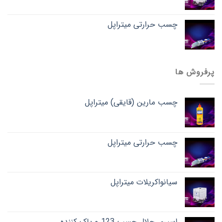
چسب حرارتی میتراپل
پرفروش ها
چسب مارین (قایقی) میتراپل
چسب حرارتی میتراپل
سیانواکریلات میتراپل
اسپری حلال چسب 123 و پاک کننده