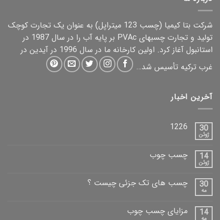
شرکت بتا کیمیا (چسب 123
میتراپل
) به عنوان یک تجارت کوچک
تولید و تجارت چسبهای PVAc بر پایه آب را در سال 1987 در
استانبول آغاز کرد. اولین کارخانه ما در سال 1996 در آیدین در
غرب ترکیه تأسیس شد…
آخرین اخبار
1226
30
ژوئن
چسب چوب
14
ژوئن
چسب های تک جزئی چیست ؟
30
مه
مزایای چسب چوب
14
مه