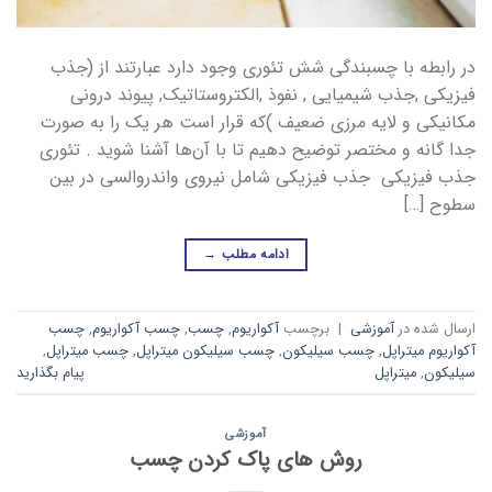
در رابطه با چسبندگی شش تئوری وجود دارد عبارتند از (جذب
فیزیکی ,جذب شیمیایی , نفوذ ,الکتروستاتیک, پیوند درونی
مکانیکی و لایه مرزی ضعیف )که قرار است هر یک را به صورت
جدا گانه و مختصر توضیح دهیم تا با آن‌ها آشنا شوید . تئوری
جذب فیزیکی جذب فیزیکی شامل نیروی واندروالسی در بین
سطوح […]
ادامه مطلب
→
ارسال شده در
آموزشی
|
برچسب
آکواریوم
,
چسب
,
چسب آکواریوم
,
چسب
آکواریوم میتراپل
,
چسب سیلیکون
,
چسب سیلیکون میتراپل
,
چسب میتراپل
,
سیلیکون
,
میتراپل
پیام بگذارید
آموزشی
روش های پاک کردن چسب