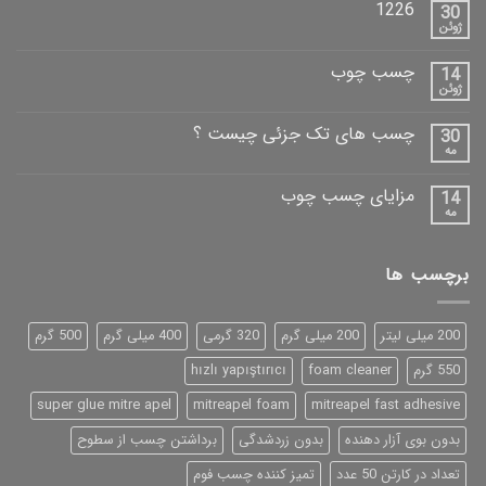
1226
30
ژوئن
چسب چوب
14
ژوئن
چسب های تک جزئی چیست ؟
30
مه
مزایای چسب چوب
14
مه
برچسب ها
200 میلی لیتر
200 میلی گرم
320 گرمی
400 میلی گرم
500 گرم
550 گرم
foam cleaner
hızlı yapıştırıcı
super glue mitre apel
mitreapel foam
mitreapel fast adhesive
بدون بوی آزار دهنده
بدون زردشدگی
برداشتن چسب از سطوح
تعداد در کارتن 50 عدد
تمیز کننده چسب فوم