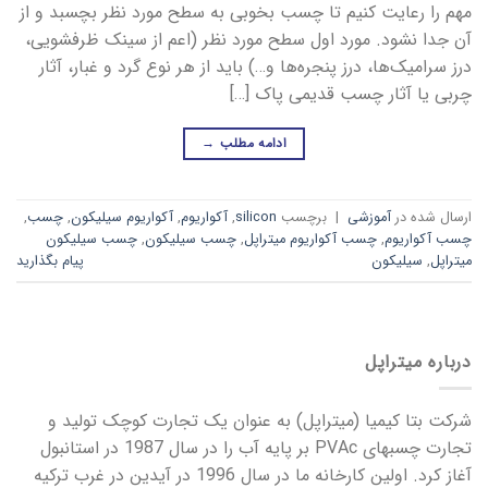
مهم را رعایت کنیم تا چسب بخوبی به سطح مورد نظر بچسبد و از
آن جدا نشود. مورد اول سطح مورد نظر (اعم از سینک ظرفشویی،
درز سرامیک‌ها، درز پنجره‌ها و…) باید از هر نوع گرد و غبار، آثار
چربی یا آثار چسب قدیمی پاک […]
ادامه مطلب
→
ارسال شده در
آموزشی
|
برچسب
silicon
,
آکواریوم
,
آکواریوم سیلیکون
,
چسب
,
چسب آکواریوم
,
چسب آکواریوم میتراپل
,
چسب سیلیکون
,
چسب سیلیکون
میتراپل
,
سیلیکون
پیام بگذارید
درباره میتراپل
شرکت بتا کیمیا (میتراپل) به عنوان یک تجارت کوچک تولید و
تجارت چسبهای PVAc بر پایه آب را در سال 1987 در استانبول
آغاز کرد. اولین کارخانه ما در سال 1996 در آیدین در غرب ترکیه