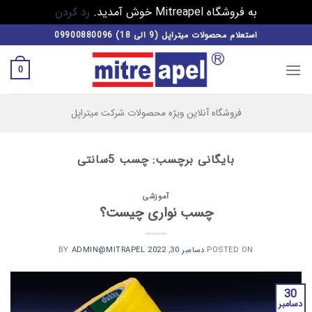
به فروشگاه Mitreapel خوش آمدید.
رد کردن
فتن
استعلام محصولات میتراپل (9 الی 18) 09900880096
ه
حتوا
0
فروشگاه آنلاین ویژه محصولات شرکت میتراپل
بایگانی برچسب:
چسب 5سانتی
آموزشی
چسب نواری چیست؟
POSTED ON
دسامبر 30, 2022
BY
ADMIN@MITRAPEL
30
دسامبر