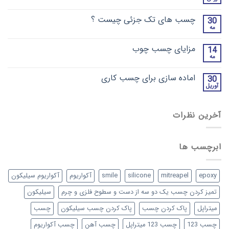
چسب های تک جزئی چیست ؟
30
مه
مزایای چسب چوب
14
مه
اماده سازی برای چسب کاری
30
آوریل
آخرین نظرات
ابرچسب ها
epoxy
mitreapel
silicone
smile
آکواریوم
آکواریوم سیلیکون
تمیز کردن چسب یک دو سه از دست و سطوح فلزی و چرم
سیلیکون
میتراپل
پاک کردن چسب
پاک کردن چسب سیلیکون
چسب
چسب 123
چسب 123 میتراپل
چسب آهن
چسب آکواریوم