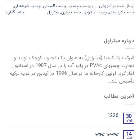
ارسال شده در
آموزشی
|
برچسب
چسب
,
چسب 5سانتی
,
چسب شیشه ای
,
چسب کریستال
,
چسب میتراپل
,
چسب نواری
,
میتراپل
پیام بگذارید
درباره میتراپل
شرکت بتا کیمیا (میتراپل) به عنوان یک تجارت کوچک تولید و
تجارت چسبهای PVAc بر پایه آب را در سال 1987 در استانبول
آغاز کرد. اولین کارخانه ما در سال 1996 در آیدین در غرب ترکیه
تأسیس شد…
آخرین مطالب
1226
30
ژوئن
چسب چوب
14
ژوئن