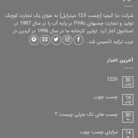
شرکت بتا کیمیا (چسب 123
میتراپل
) به عنوان یک تجارت کوچک
تولید و تجارت چسبهای PVAc بر پایه آب را در سال 1987 در
استانبول آغاز کرد. اولین کارخانه ما در سال 1996 در آیدین در
غرب ترکیه تأسیس شد…
آخرین اخبار
1226
30
ژوئن
چسب چوب
14
ژوئن
چسب های تک جزئی چیست ؟
30
مه
مزایای چسب چوب
14
مه