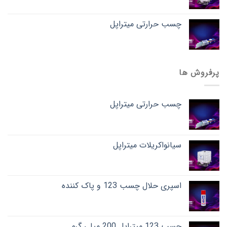
چسب حرارتی میتراپل
پرفروش ها
چسب حرارتی میتراپل
سیانواکریلات میتراپل
اسپری حلال چسب 123 و پاک کننده
چسب 123 میتراپل 200 میلی گرم