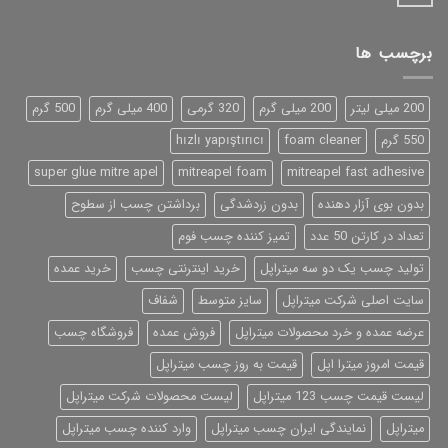
برچسب ها
200 میلی لیتر
200 میلی گرم
320 گرمی
400 میلی گرم
500 گرم
550 گرم
foam cleaner
hızlı yapıştırıcı
super glue mitre apel
mitreapel foam
mitreapel fast adhesive
بدون بوی آزار دهنده
بدون زردشدگی
برداشتن چسب از سطوح
تعداد در کارتن 50 عدد
تمیز کننده چسب فوم
تولید چسب یک دو سه میتراپل
خرید اینترنتی چسب
خرید عمده
سایت اصلی شرکت میتراپل
سایز متوسط
شفاف
عرضه عمده و خرد محصولات میتراپل
فروش عمده
فروشگاه چسب
قیمت امروز میترا اپل
قیمت به روز چسب میتراپل
لیست قیمت چسب 123 میتراپل
لیست محصولات شرکت میتراپل
میتراپل
نمایندگی ایران چسب میتراپل
وارد کننده چسب میتراپل