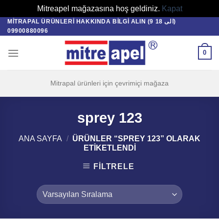
Mitreapel mağazasına hoş geldiniz.
Kapat
MITRAPAL ÜRÜNLERI HAKKINDA BILGI ALIN (9 الی 18)
Skip
09900880096
to
content
0
Mitrapal ürünleri için çevrimiçi mağaza
sprey 123
ANA SAYFA
/
ÜRÜNLER “SPREY 123” OLARAK
ETIKETLENDI
FILTRELE