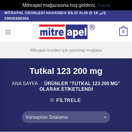
Mitreapel mağazasına hoş geldiniz.
Kapat
MITRAPAL ÜRÜNLERI HAKKINDA BILGI ALIN (9 الی 18)
Skip
09900880096
to
content
0
Mitrapal ürünleri için çevrimiçi mağaza
Tutkal 123 200 mg
ANA SAYFA
/
ÜRÜNLER “TUTKAL 123 200 MG”
OLARAK ETIKETLENDI
FILTRELE