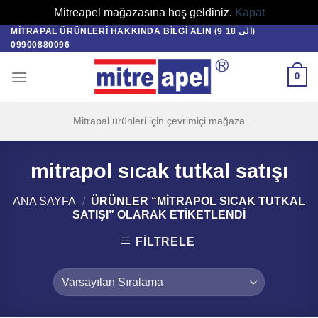
Mitreapel mağazasına hoş geldiniz.
Kapat
MITRAPAL ÜRÜNLERI HAKKINDA BILGI ALIN (9 الی 18)
Skip
09900880096
to
content
0
Mitrapal ürünleri için çevrimiçi mağaza
mitrapol sıcak tutkal satışı
ANA SAYFA
/
ÜRÜNLER “MITRAPOL SICAK TUTKAL
SATIŞI” OLARAK ETIKETLENDI
FILTRELE