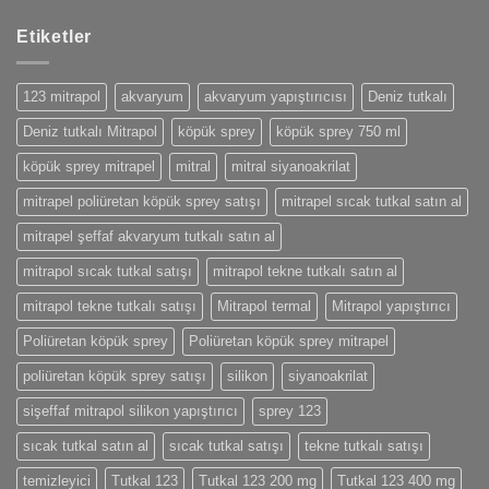
Etiketler
123 mitrapol
akvaryum
akvaryum yapıştırıcısı
Deniz tutkalı
Deniz tutkalı Mitrapol
köpük sprey
köpük sprey 750 ml
köpük sprey mitrapel
mitral
mitral siyanoakrilat
mitrapel poliüretan köpük sprey satışı
mitrapel sıcak tutkal satın al
mitrapel şeffaf akvaryum tutkalı satın al
mitrapol sıcak tutkal satışı
mitrapol tekne tutkalı satın al
mitrapol tekne tutkalı satışı
Mitrapol termal
Mitrapol yapıştırıcı
Poliüretan köpük sprey
Poliüretan köpük sprey mitrapel
poliüretan köpük sprey satışı
silikon
siyanoakrilat
sişeffaf mitrapol silikon yapıştırıcı
sprey 123
sıcak tutkal satın al
sıcak tutkal satışı
tekne tutkalı satışı
temizleyici
Tutkal 123
Tutkal 123 200 mg
Tutkal 123 400 mg