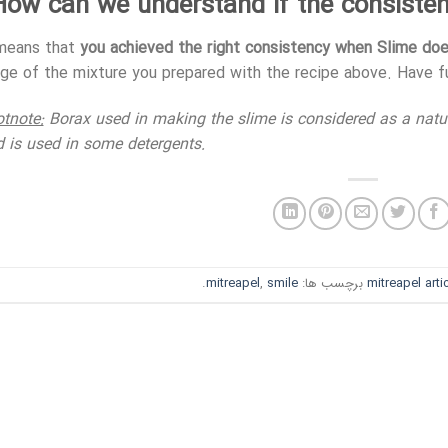
How can we understand if the consistenc
 means that
you achieved the right consistency when Slime doe
ge of the mixture you prepared with the recipe above. Have f
tnote:
Borax used in making the slime is considered as a natura
 is used in some detergents.
mitreapel arti
برچسب ها:
smile
,
mitreapel
.