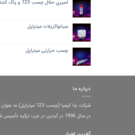
اسپری حلال چسب 123 و پاک کننده
سیانواکریلات میتراپل
چسب حرارتی میتراپل
درباره ما
شرکت بتا کیمیا (چسب 123
میتراپل
در سال 1996 در آیدین در غرب ترکیه تأسیس شد…
آخرین اخبار