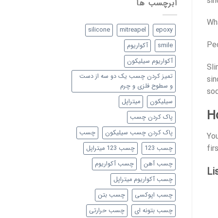
sin
ابرچسب ها
Wh
silicone
mitreapel
epoxy
Peo
smile
آکواریوم
آکواریوم سیلیکون
Sli
تمیز کردن چسب یک دو سه از دست
sin
و سطوح فلزی و چرم
sod
سیلیکون
میتراپل
H
پاک کردن چسب
پاک کردن چسب سیلیکون
چسب
You
fir
چسب 123
چسب 123 میتراپل
چسب آهن
چسب آکواریوم
Li
چسب آکواریوم میتراپل
چسب اپوکسی
چسب بتن
چسب بتونه ای
چسب حرارتی