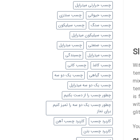
چسب حرارتی میتراپل
چسب حیوانی
چسب سنتزی
چسب سنگ
چسب سیلیکون
چسب سیلیکون میتراپل
چسب صنعتی
چسب مبتراپل
S
چسب میتراپل
چسبندگی
Wit
چسب کاغذ
چسب کانی
tem
چسب گیاهی
چسب یک دو سه
mix
چسب یک دو سه میتراپل
tem
چطور چسب را از دست بکنیم
is 
wit
چطور چسب یک دو سه را تمیز کنیم
برای نماز
gli
کاربرد چسب
کاربرد چسب آهن
You
کاربرد چسب بتن