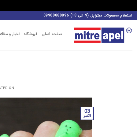
فتن
استعلام محصولات میتراپل (9 الی 18) 09900880096
ه
حتوا
صفحه اصلی
فروشگاه
اخبار و مقالا
STED ON
03
اکتبر