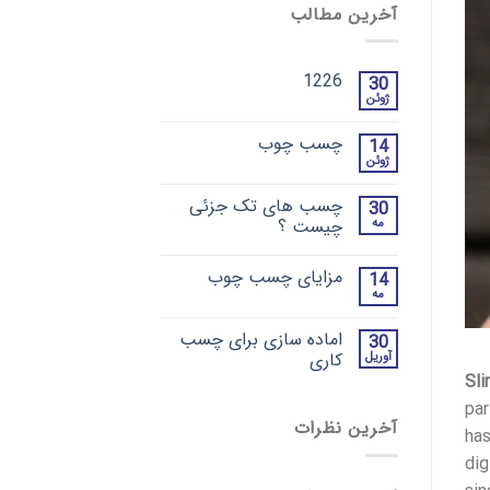
آخرین مطالب
1226
30
ژوئن
چسب چوب
14
ژوئن
چسب های تک جزئی
30
مه
چیست ؟
مزایای چسب چوب
14
مه
اماده سازی برای چسب
30
آوریل
کاری
Sl
par
آخرین نظرات
has
dig