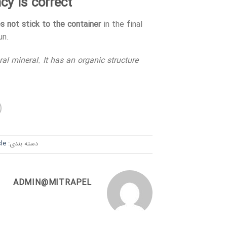
y is correct?
s not stick to the container
in the final
un.
l mineral. It has an organic structure
دسته بندی:
cle
ADMIN@MITRAPEL