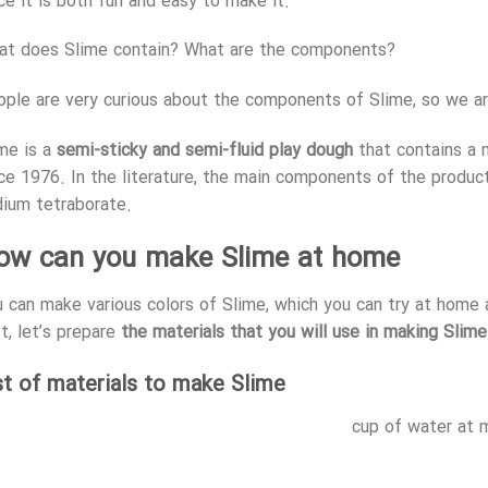
ce it is both fun and easy to make it.
at does Slime contain? What are the components?
ple are very curious about the components of Slime, so we are 
me is a
semi-sticky and semi-fluid play dough
that contains a 
ce 1976. In the literature, the main components of the produc
ium tetraborate.
ow can you make Slime at home
 can make various colors of Slime, which you can try at home 
st, let’s prepare
the materials that you will use in making Slime
st of materials to make Slime