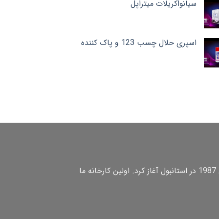
سیانواکریلات میتراپل
اسپری حلال چسب 123 و پاک کننده
) به عنوان یک تجارت کوچک تولید و تجارت چسبهای PVAc بر پایه آب را در سال 1987 در استانبول آغاز کرد. اولین کارخانه ما