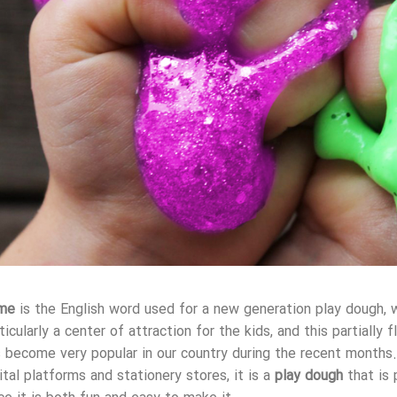
ime
is the English word used for a new generation play dough,
ticularly a center of attraction for the kids, and this partially 
 become very popular in our country during the recent months. 
ital platforms and stationery stores, it is a
play dough
that is 